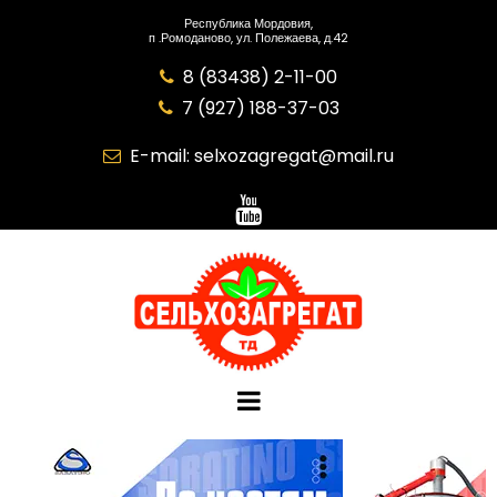
Республика Мордовия,
п .Ромоданово, ул. Полежаева, д.42
8 (83438) 2-11-00

7 (927) 188-37-03

E-mail:
selxozagregat@mail.ru
