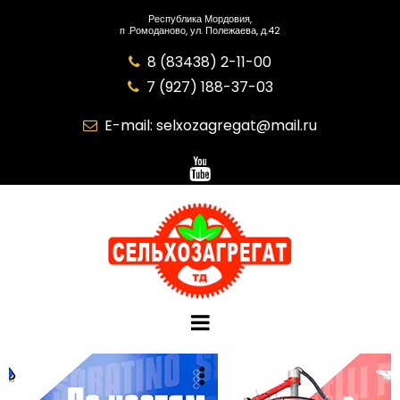
Республика Мордовия,
п .Ромоданово, ул. Полежаева, д.42
8 (83438) 2-11-00

7 (927) 188-37-03

E-mail:
selxozagregat@mail.ru
