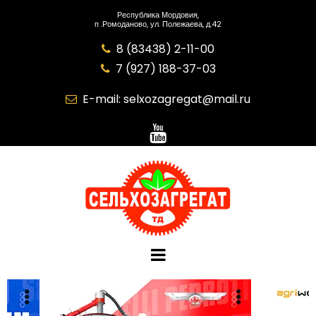
Республика Мордовия,
п .Ромоданово, ул. Полежаева, д.42
8 (83438) 2-11-00

7 (927) 188-37-03

E-mail:
selxozagregat@mail.ru
