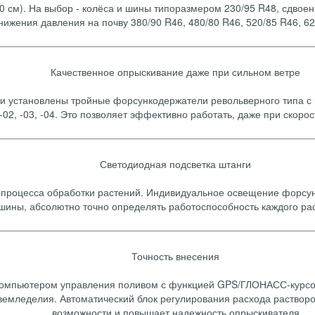
0 см). На выбор - колёса и шины типоразмером 230/95 R48, сдвоен
нижения давления на почву 380/90 R46, 480/80 R46, 520/85 R46, 62
Качественное опрыскивание даже при сильном ветре
ии установлены тройные форсункодержатели револьверного типа 
02, -03, -04. Это позволяет эффективно работать, даже при скорост
Светодиодная подсветка штанги
 процесса обработки растений. Индивидуальное освещение форсун
шины, абсолютно точно определять работоспособность каждого ра
Точность внесения
омпьютером управления поливом с функцией GPS/ГЛОНАСС-курсоук
 земледелия. Автоматический блок регулирования расхода раствор
возможности и повышает надежность опрыскивателя