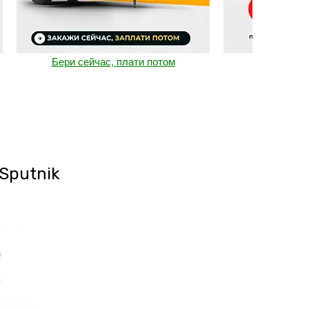
Бери сейчас, плати потом
Rossetto без п
Sputnik