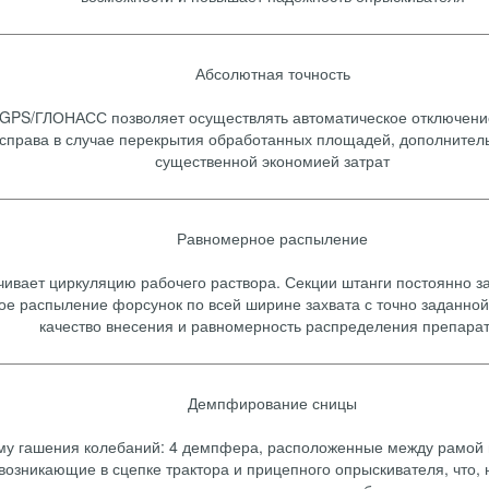
Абсолютная точность
GPS/ГЛОНАСС позволяет осуществлять автоматическое отключение
 справа в случае перекрытия обработанных площадей, дополнитель
существенной экономией затрат
Равномерное распыление
чивает циркуляцию рабочего раствора. Секции штанги постоянно з
е распыление форсунок по всей ширине захвата с точно заданной
качество внесения и равномерность распределения препара
Демпфирование сницы
му гашения колебаний: 4 демпфера, расположенные между рамой
возникающие в сцепке трактора и прицепного опрыскивателя, что,