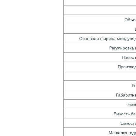
Объем
Основная ширина междуряди
Регулировка 
Насос 
Производ
Ре
Габаритн
Емко
Емкость ба
Емкость
Мешалка гидр