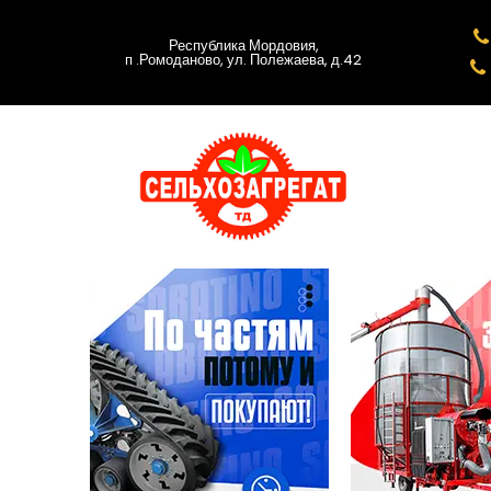

Республика Мордовия,
п .Ромоданово, ул. Полежаева, д.42
