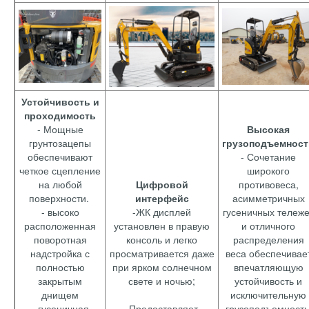
Устойчивость и
проходимость
- Мощные
Высокая
грунтозацепы
грузоподъемност
обеспечивают
- Сочетание
четкое сцепление
широкого
на любой
Цифровой
противовеса,
поверхности.
интерфейс
асимметричных
- высоко
-ЖК дисплей
гусеничных тележе
расположенная
установлен в правую
и отличного
поворотная
консоль и легко
распределения
надстройка с
просматривается даже
веса обеспечивае
полностью
при ярком солнечном
впечатляющую
закрытым
свете и ночью;
устойчивость и
днищем
исключительную
- гусеничная
-Предоставляет
грузоподъемность