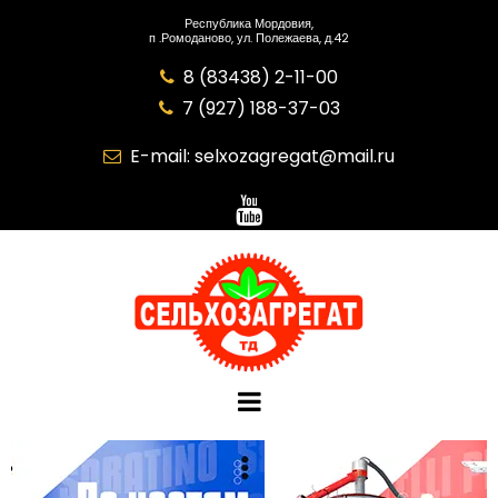
Республика Мордовия,
п .Ромоданово, ул. Полежаева, д.42
8 (83438) 2-11-00

7 (927) 188-37-03

E-mail:
selxozagregat@mail.ru
