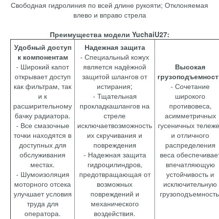
Свободная гидролиния по всей длине рукояти; Отклоняемая
влево и вправо стрела
Преимущества модели YuchaiU27:
Удобный доступ
Надежная защита
к компонентам
- Специальный кожух
- Широкий капот
является надёжной
Высокая
открывает доступ
защитой шлангов от
грузоподъемност
как фильтрам, так
истирания;
- Сочетание
и к
- Тщательная
широкого
расширительному
прокладкашлангов на
противовеса,
бачку радиатора.
стреле
асимметричных
- Все смазочные
исключаетвозможность
гусеничных тележе
точки находятся в
их скручивания и
и отличного
доступных для
повреждения
распределения
обслуживания
- Надежная защита
веса обеспечивае
местах.
гидроцилиндров,
впечатляющую
- Шумоизоляция
предотвращающая от
устойчивость и
моторного отсека
возможных
исключительную
улучшает условия
повреждений и
грузоподъемность
труда для
механического
оператора.
воздействия.