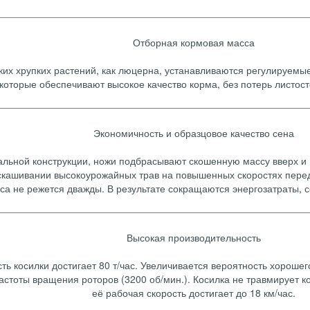
Отборная кормовая масса
их хрупких растений, как люцерна, устанавливаются регулируем
которые обеспечивают высокое качество корма, без потерь листос
Экономичность и образцовое качество сена
альной конструкции, ножи подбрасывают скошенную массу вверх и
и скашивании высокоурожайных трав на повышенных скоростях перед
а не режется дважды. В результате сокращаются энергозатраты, с
Высокая производительность
ть косилки достигает 80 т/час. Увеличивается вероятность хороше
астоты вращения роторов (3200 об/мин.). Косилка не травмирует к
её рабочая скорость достигает до 18 км/час.