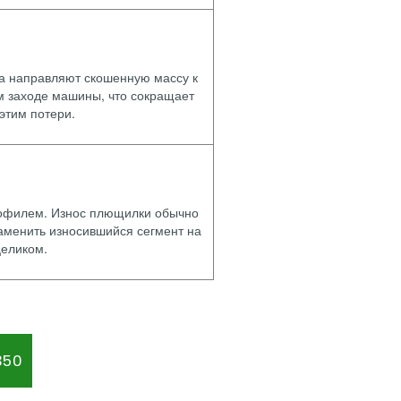
а направляют скошенную массу к
м заходе машины, что сокращает
этим потери.
рофилем. Износ плющилки обычно
заменить износившийся сегмент на
целиком.
350