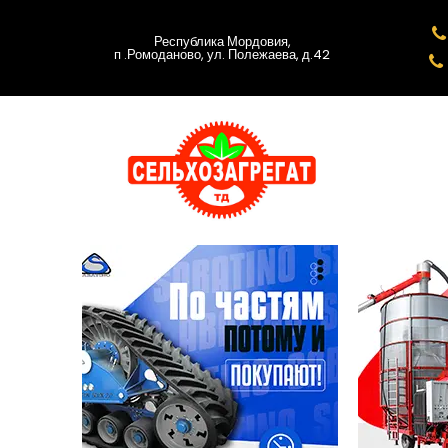

Республика Мордовия,
п .Ромоданово, ул. Полежаева, д.42
