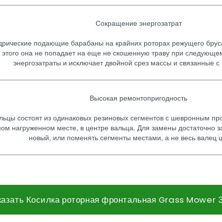
Сокращение энергозатрат
дрические подающие барабаны на крайних роторах режущего брус
т этого она не попадает на еще не скошенную траву при следующе
энергозатраты и исключает двойной срез массы и связанные с 
Высокая ремонтопригодность
ьцы состоят из одинаковых резиновых сегментов с шевронным п
мом нагруженном месте, в центре вальца. Для замены достаточно 
новый, или поменять сегменты местами, а не весь валец 
казать Косилка роторная фронтальная Grass Mower 