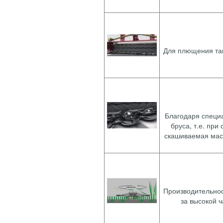
Для плющения так
Благодаря специ
бруса, т.е. пр
скашиваемая масс
Производительнос
за высокой ч