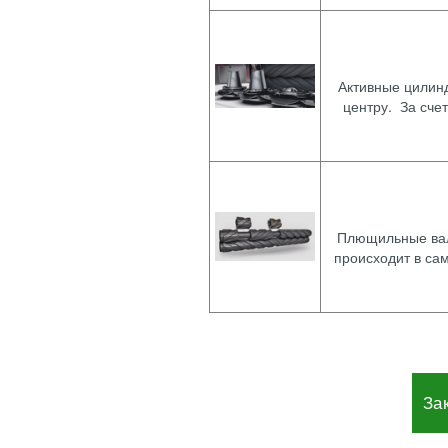
Активные цилин
центру. За сче
Плющильные вал
происходит в са
За