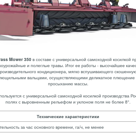
ass Mower 350
в составе с универсальной самоходной косилкой п
коурожайные и полеглые травы. Итог ее работы - высочайшее каче
роизводительного кондиционера, мягко вспушивающего скошенну
плющильными вальцами, осуществляющими деликатное плющение 
просыханию массы.
ользуется с универсальной самоходной косилкой производства Ро
полях с выровненным рельефом и уклоном поля не более 8°.
Технические характеристики
ельность за час основного времени, га/ч, не менее