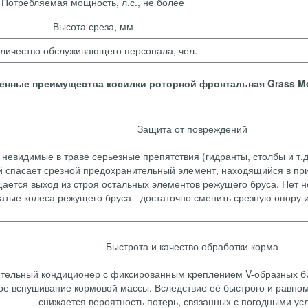
Потребляемая мощность, л.с., не более
Высота среза, мм
личество обслуживающего персонала, чел.
енные преимущества косилки роторной фронтальная Grass M
Защита от повреждений
 невидимые в траве серьезные препятствия (гидранты, столбы и т.д
 спасает срезной предохранительный элемент, находящийся в прив
щается выход из строя остальных элементов режущего бруса. Нет 
чатые колеса режущего бруса - достаточно сменить срезную опору и 
Быстрота и качество обработки корма
тельный кондиционер с фиксированным креплением V-образных б
ое вспушивание кормовой массы. Вследствие её быстрого и равно
снижается вероятность потерь, связанных с погодными ус