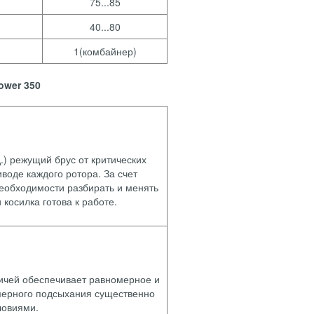
75...85
40...80
1(комбайнер)
ower 350
.) режущий брус от критических
оде каждого ротора. За счет
необходимости разбирать и менять
косилка готова к работе.
ичей обеспечивает равномерное и
мерного подсыхания существенно
ловиями.